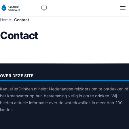
Azië
KanJeHet
13 landen
Drinken
.nl
Home
Contact
Europa
21 landen
Contact
Noord-Amerika
3 landen
Oceanië
2 landen
OVER DEZE SITE
Zuid-Amerika
5 landen
KanJeHetDrinken.nl helpt Nederlandse reizigers om te ontdekken of
het kraanwater op hun bestemming veilig is om te drinken. Wij
bieden actuele informatie over de waterkwaliteit in meer dan 200
landen.